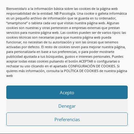
Psicólogos
Bienvenida/o a la información básica sobre las cookies de la página web
responsabilidad de la entidad: NB Psicología. Una cookie o galleta informática
Hoy pienso en nuestra profesión. Qué difícil. Qué
es un pequeño archivo de información que se guarda en tu ordenador,
arriesgada. Qué apasionante. Pero a veces, qué
“smartphone” o tableta cada vez que visitas nuestra página web. Algunas
cookies son nuestras y otras pertenecen a empresas externas que prestan
desastre. Llevo ya un tiempo trabajando en esto, y he
servicios para nuestra página web. Las cookies pueden ser de varios tipos: las
conocido muchos psicólogos. Somos un gremio
cookies técnicas son necesarias para que nuestra página web pueda
funcionar, no necesitan de tu autorización y son las únicas que tenemos
complejo y complicado. A veces, la carrera funciona
activadas por defecto. El resto de cookies sirven para mejorar nuestra página,
como una ilusión de...
para personalizarla en base a tus preferencias, o para poder mostrarte
publicidad ajustada a tus búsquedas, gustos e intereses personales. Puedes
aceptar todas estas cookies pulsando el botón ACEPTAR o configurarlas o
rechazar su uso clicando en el apartado CONFIGURACIÓN DE COOKIES. Si
quieres más información, consulta la POLÍTICA DE COOKIES de nuestra página
web
Aviso Legal
SUS DATOS SEGUROS
Acepto
POLÍTICA DE PROTECCIÓN DE DATOS
Denegar
Preferencias
Entradas Recientes
Narcisismo Parental