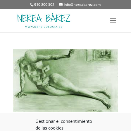
910 800 502
info@nereabarez.com
Gestionar el consentimiento
Pensando en… Los cajones desordenados del
psicólogo
de las cookies